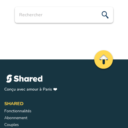
Recherche
Remonter en 
Conçu avec amour à Paris ❤️
SHARED
Fonctionnalités
Abonnement
Couples