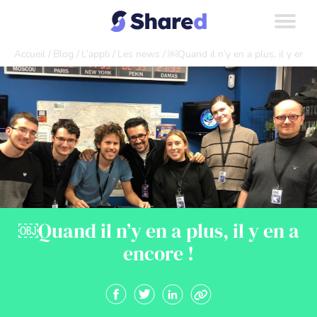
Accueil
Blog
L’appli
Les news
￼Quand il n’y en a plus, il y en a 
￼Quand il n’y en a plus, il y en a
encore !
Partager sur Facebook. Nouvelle fenêtre
Partager sur Twitter. Nouvelle fenêt
Partager sur Linkedin. Nouvel
Copier le lien.