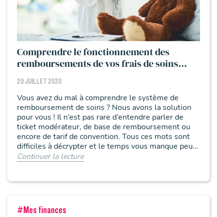
Comprendre le fonctionnement des
remboursements de vos frais de soins
courants (pédiatre notamment)
29 JUILLET 2020
Vous avez du mal à comprendre le système de
remboursement de soins ? Nous avons la solution
pour vous ! Il n’est pas rare d’entendre parler de
ticket modérateur, de base de remboursement ou
encore de tarif de convention. Tous ces mots sont
difficiles à décrypter et le temps vous manque peut-
être, en tant que parent, pour comprendre tous ces
Continuer la lecture
termes en détail. Si vous êtes dans ce cas, alors
vous êtes au bon endroit !
#Mes finances