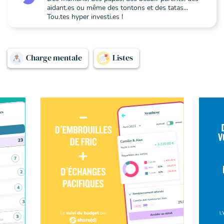
aidant.es ou même des tontons et des tatas...
Tou.tes hyper investi.es !
Charge mentale
Listes