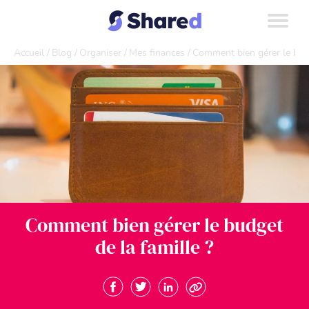
Accueil
Blog
Organiser
Mes finances
Comment bien gérer le budg
Comment bien gérer le budget
de la famille ?
Partager sur Facebook. Nouvelle fenêtre
Partager sur Twitter. Nouvelle fenêt
Partager sur Linkedin. Nouvel
Copier le lien.