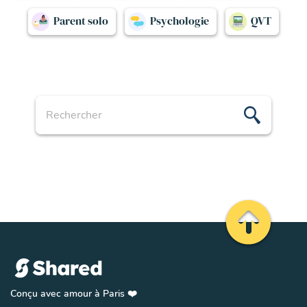
Parent solo
Psychologie
QVT
Recherche
Remonter en 
Conçu avec amour à Paris ❤️