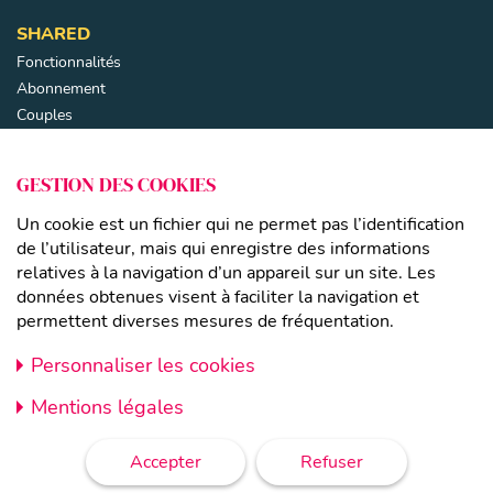
SHARED
Fonctionnalités
Abonnement
Couples
Parents séparés
Familles recomposées
Fermer
GESTION DES COOKIES
LIENS
Un cookie est un fichier qui ne permet pas l’identification
Mentions légales
de l’utilisateur, mais qui enregistre des informations
relatives à la navigation d’un appareil sur un site. Les
CGU
données obtenues visent à faciliter la navigation et
Politique de confidentialité
permettent diverses mesures de fréquentation.
CONTACT
Personnaliser les cookies
À Propos
Blog
Mentions légales
Instagram
Facebook
Linkedin
Accepter
Refuser