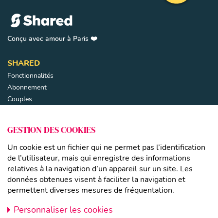
Remonter en 
Conçu avec amour à Paris ❤️
SHARED
Fonctionnalités
Abonnement
Couples
Parents séparés
Familles recomposées
Fermer
GESTION DES COOKIES
LIENS
Un cookie est un fichier qui ne permet pas l’identification
Mentions légales
de l’utilisateur, mais qui enregistre des informations
relatives à la navigation d’un appareil sur un site. Les
CGU
données obtenues visent à faciliter la navigation et
Politique de confidentialité
permettent diverses mesures de fréquentation.
CONTACT
Personnaliser les cookies
À Propos