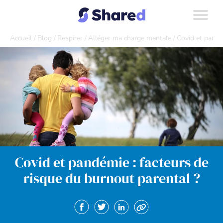
Accueil
Blog
Respirer
Alléger ma charge mentale
Covid et pandé
Covid et pandémie : facteurs de
risque du burnout parental ?
Partager sur Facebook. Nouvelle fenêtre
Partager sur Twitter. Nouvelle fenêt
Partager sur Linkedin. Nouvel
Copier le lien.