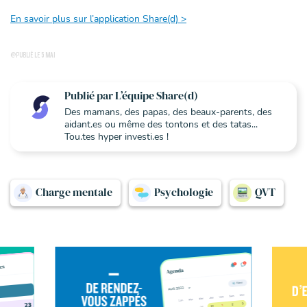
En savoir plus sur l’application Share(d) >
@PUBLIÉ LE 5 MAI
Publié par L’équipe Share(d)
Des mamans, des papas, des beaux-parents, des
aidant.es ou même des tontons et des tatas...
Tou.tes hyper investi.es !
Charge mentale
Psychologie
QVT