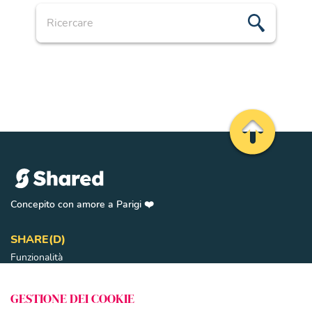
Ricercare
Vai a inizio p
Concepito con amore a Parigi ❤️️️
SHARE(D)
Funzionalità
Abbonamento
Coppie
chiudere
GESTIONE DEI COOKIE
Genitori separati