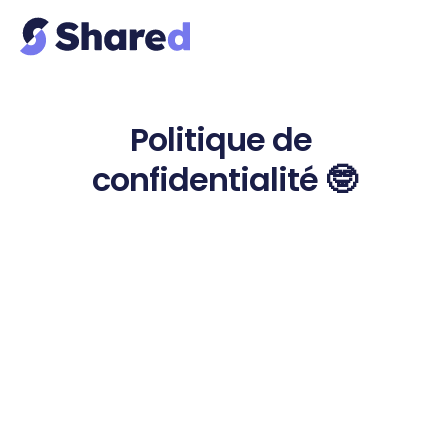
Politique de 
confidentialité 🤓
1. INTRODUCTION
Dans le cadre de l’utilisation des services mis à la 
disposition des Utilisateurs via son application, la 
Société Shared SAS est amenée à traiter des 
informations vous concernant.
La présente Politique de confidentialité vous 
informe de la manière dont nous recueillons et 