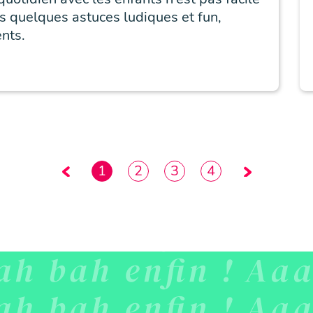
s quelques astuces ludiques et fun,
nts.
1
2
3
4
Page précédente
Page suivante