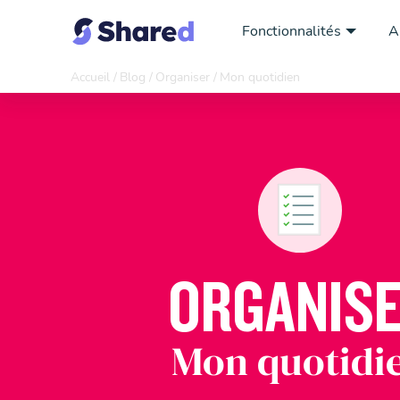
Fonctionnalités
A
Accueil
Blog
Organiser
Mon quotidien
ORGANIS
Mon quotidi