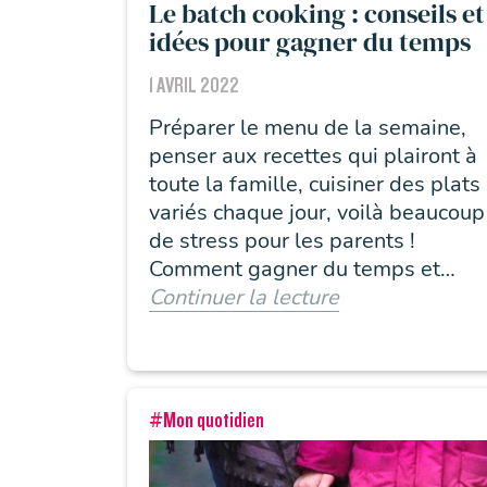
Le batch cooking : conseils et
idées pour gagner du temps
1 AVRIL 2022
Préparer le menu de la semaine,
penser aux recettes qui plairont à
toute la famille, cuisiner des plats
variés chaque jour, voilà beaucoup
de stress pour les parents !
Comment gagner du temps et
assurer des repas de qualité ?
Continuer la lecture
Avez-vous pensé au batch cooking
?
#Mon quotidien