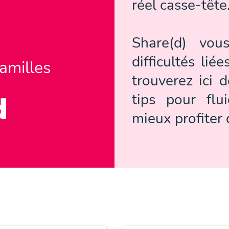
réel casse-tête
Share(d) vou
difficultés lié
familles
trouverez ici 
tips pour flui
mieux profiter