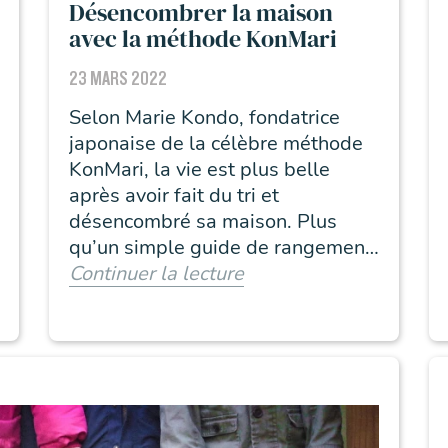
Désencombrer la maison
avec la méthode KonMari
23 MARS 2022
Selon Marie Kondo, fondatrice
japonaise de la célèbre méthode
KonMari, la vie est plus belle
après avoir fait du tri et
désencombré sa maison. Plus
qu’un simple guide de rangement,
c’est une philosophie. Quelle est
Continuer la lecture
cette méthode ? Comment la
mettre en œuvre en famille ?