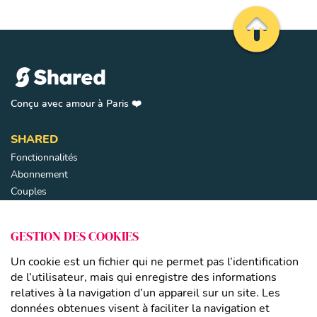
Remonter en 
Conçu avec amour à Paris ❤️
SHARED
Fonctionnalités
Abonnement
Couples
Parents séparés
Familles recomposées
Fermer
GESTION DES COOKIES
LIENS
Un cookie est un fichier qui ne permet pas l’identification
Mentions légales
de l’utilisateur, mais qui enregistre des informations
relatives à la navigation d’un appareil sur un site. Les
CGU
données obtenues visent à faciliter la navigation et
Politique de confidentialité