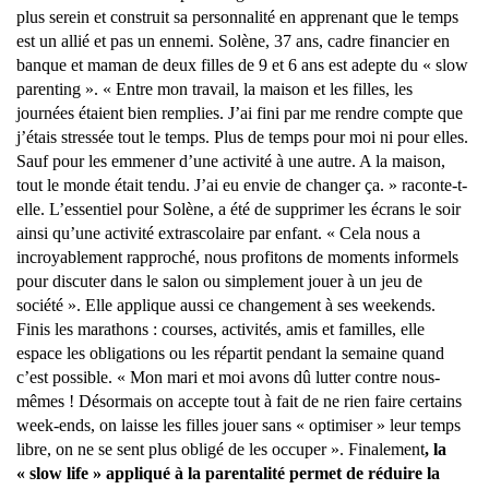
plus serein et construit sa personnalité en apprenant que le temps
est un allié et pas un ennemi. Solène, 37 ans, cadre financier en
banque et maman de deux filles de 9 et 6 ans est adepte du « slow
parenting ». « Entre mon travail, la maison et les filles, les
journées étaient bien remplies. J’ai fini par me rendre compte que
j’étais stressée tout le temps. Plus de temps pour moi ni pour elles.
Sauf pour les emmener d’une activité à une autre. A la maison,
tout le monde était tendu. J’ai eu envie de changer ça. » raconte-t-
elle. L’essentiel pour Solène, a été de supprimer les écrans le soir
ainsi qu’une activité extrascolaire par enfant. « Cela nous a
incroyablement rapproché, nous profitons de moments informels
pour discuter dans le salon ou simplement jouer à un jeu de
société ». Elle applique aussi ce changement à ses weekends.
Finis les marathons : courses, activités, amis et familles, elle
espace les obligations ou les répartit pendant la semaine quand
c’est possible. « Mon mari et moi avons dû lutter contre nous-
mêmes ! Désormais on accepte tout à fait de ne rien faire certains
week-ends, on laisse les filles jouer sans « optimiser » leur temps
libre, on ne se sent plus obligé de les occuper ». Finalement
, la
« slow life » appliqué à la parentalité permet de réduire la