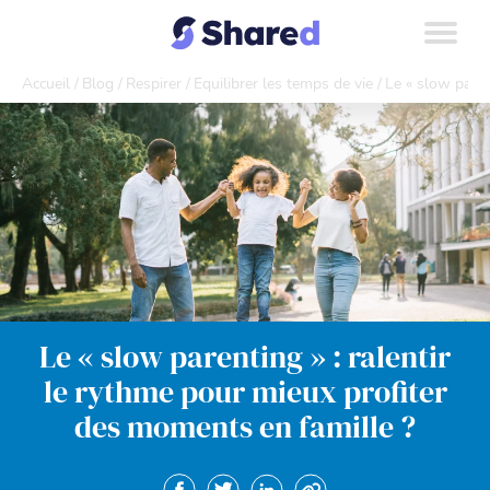
Accueil
Blog
Respirer
Équilibrer les temps de vie
Le « slow paren
Le « slow parenting » : ralentir
le rythme pour mieux profiter
des moments en famille ?
Partager sur Facebook. Nouvelle fenêtre
Partager sur Twitter. Nouvelle fenêt
Partager sur Linkedin. Nouvel