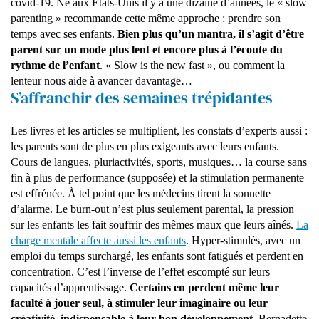
covid-19. Né aux États-Unis il y a une dizaine d’années, le « slow
parenting » recommande cette même approche : prendre son
temps avec ses enfants.
Bien plus qu’un mantra, il s’agit d’être
parent sur un mode plus lent et encore plus à l’écoute du
rythme de l’enfant
. « Slow is the new fast », ou comment la
lenteur nous aide à avancer davantage…
S’affranchir des semaines trépidantes
Les livres et les articles se multiplient, les constats d’experts aussi :
les parents sont de plus en plus exigeants avec leurs enfants.
Cours de langues, pluriactivités, sports, musiques… la course sans
fin à plus de performance (supposée) et la stimulation permanente
est effrénée. À tel point que les médecins tirent la sonnette
d’alarme. Le burn-out n’est plus seulement parental, la pression
sur les enfants les fait souffrir des mêmes maux que leurs aînés.
La
charge mentale affecte aussi les enfants
. Hyper-stimulés, avec un
emploi du temps surchargé, les enfants sont fatigués et perdent en
concentration. C’est l’inverse de l’effet escompté sur leurs
capacités d’apprentissage.
Certains en perdent même leur
faculté à jouer seul, à stimuler leur imaginaire ou leur
créativité, indispensable à leur bon développement.
Bernadette