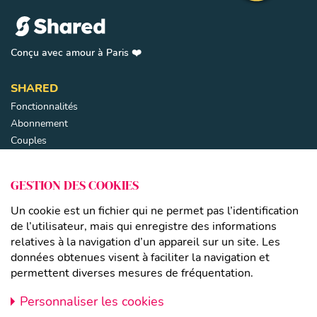
Remonter en 
Conçu avec amour à Paris ❤️
SHARED
Fonctionnalités
Abonnement
Couples
Parents séparés
Familles recomposées
Fermer
GESTION DES COOKIES
LIENS
Un cookie est un fichier qui ne permet pas l’identification
Mentions légales
de l’utilisateur, mais qui enregistre des informations
relatives à la navigation d’un appareil sur un site. Les
CGU
données obtenues visent à faciliter la navigation et
Politique de confidentialité
permettent diverses mesures de fréquentation.
CONTACT
Personnaliser les cookies
À Propos