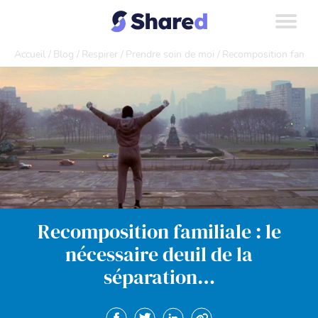
Accueil
Blog
Respirer
Prendre soin de moi
Recomposition familial
Recomposition familiale : le
nécessaire deuil de la
séparation…
Partager sur Facebook. Nouvelle fenêtre
Partager sur Twitter. Nouvelle fenêt
Partager sur Linkedin. Nouvel