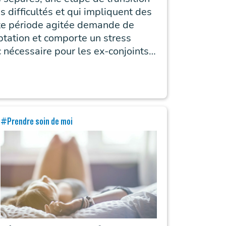
es difficultés et qui impliquent des
tte période agitée demande de
eptation et comporte un stress
c nécessaire pour les ex-conjoints
l’union précédente.
#Prendre soin de moi