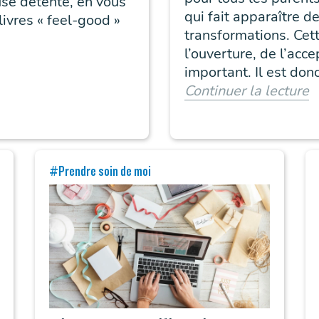
use détente, en vous
qui fait apparaître d
ivres « feel-good »
transformations. Ce
l’ouverture, de l’acc
important. Il est don
de faire le deuil de 
Continuer la lecture
#Prendre soin de moi