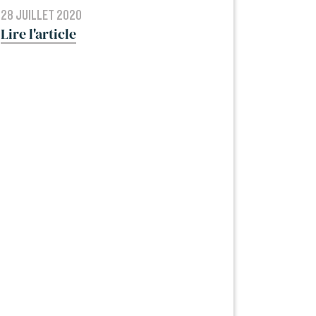
site de rencontre ?
28 JUILLET 2020
Lire l'article