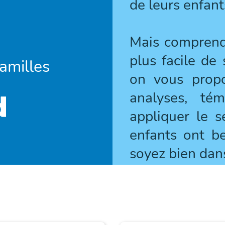
de leurs enfant
Mais comprend
plus facile de
familles
on vous propos
analyses, té
appliquer le s
enfants ont be
soyez bien dan