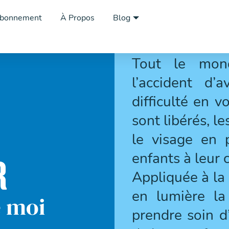
bonnement
À Propos
Blog
Tout le mon
l’accident d’
difficulté en 
sont libérés, le
le visage en p
enfants à leur 
R
Appliquée à la
en lumière la
e moi
prendre soin d