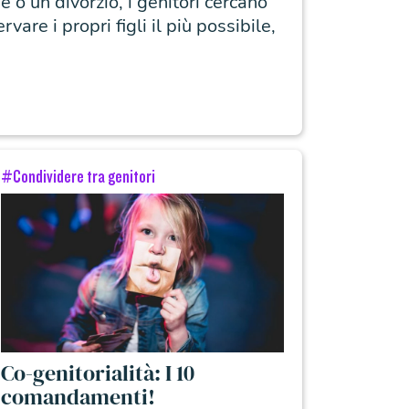
o un divorzio, i genitori cercano
vare i propri figli il più possibile,
#Condividere tra genitori
Co-genitorialità: I 10
comandamenti!