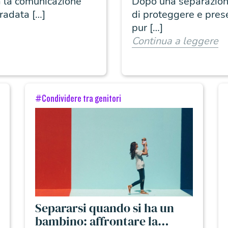
a la comunicazione
Dopo una separazione 
gradata […]
di proteggere e preser
pur […]
Continua a leggere
#Condividere tra genitori
Separarsi quando si ha un
bambino: affrontare la