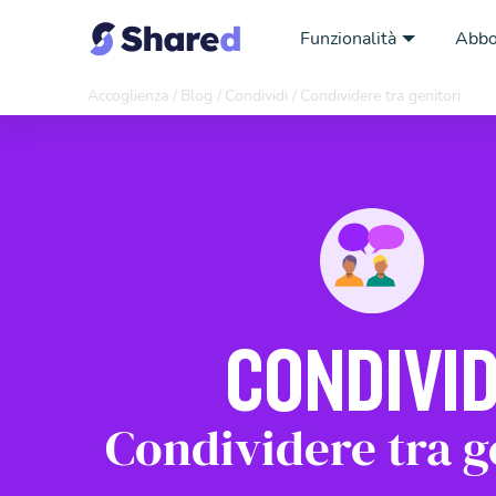
Funzionalità
Abb
Accoglienza
Blog
Condividi
Condividere tra genitori
CONDIVID
Condividere tra g