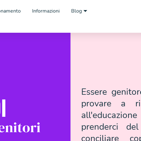
onamento
Informazioni
Blog
Essere genito
I
provare a ri
all'educazione
enitori
prenderci de
conciliare c