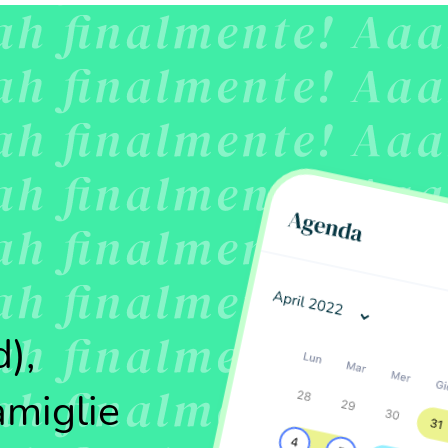
),
amiglie