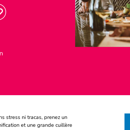
lle fenêtre
er. Nouvelle fenêtre
r sur Linkedin. Nouvelle fenêtre
opier le lien.
in
s stress ni tracas, prenez un
ification et une grande cuillère