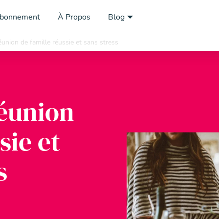
bonnement
À Propos
Blog
union de famille réussie et sans stress
réunion
sie et
s