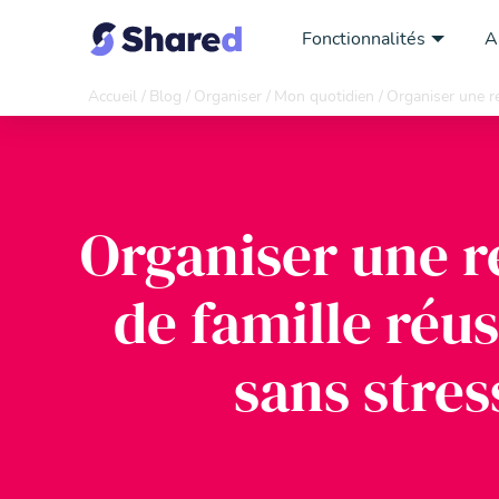
Fonctionnalités
A
Accueil
Blog
Organiser
Mon quotidien
Organiser une ré
Organiser une 
de famille réus
sans stres