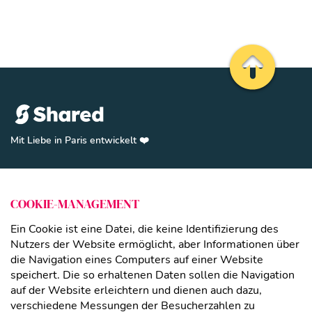
Zurück zum A
Mit Liebe in Paris entwickelt ❤️️
SHARE(D)
Funktionen
Schließen
COOKIE-MANAGEMENT
Abonnement
Paare
Ein Cookie ist eine Datei, die keine Identifizierung des
Getrennte Eltern
Nutzers der Website ermöglicht, aber Informationen über
die Navigation eines Computers auf einer Website
Patchworkfamilien
speichert. Die so erhaltenen Daten sollen die Navigation
auf der Website erleichtern und dienen auch dazu,
LINKS
verschiedene Messungen der Besucherzahlen zu
Legal notice