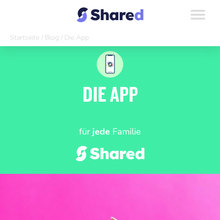
Startseite
Blog
Die App
DIE APP
für
jede
Familie