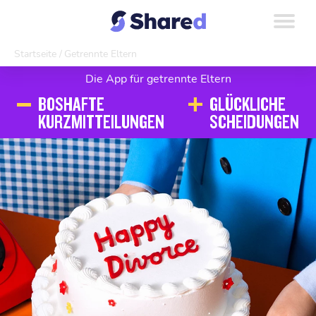
Startseite
Getrennte Eltern
Die App für getrennte Eltern
-
BOSHAFTE
GLÜCKLICHE
+
KURZMITTEILUNGEN
SCHEIDUNGEN