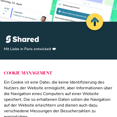
Zurück zum A
Mit Liebe in Paris entwickelt ❤️️
SHARE(D)
Funktionen
Schließen
COOKIE-MANAGEMENT
Abonnement
Paare
Ein Cookie ist eine Datei, die keine Identifizierung des
Nutzers der Website ermöglicht, aber Informationen über
Getrennte Eltern
die Navigation eines Computers auf einer Website
Patchworkfamilien
speichert. Die so erhaltenen Daten sollen die Navigation
auf der Website erleichtern und dienen auch dazu,
LINKS
verschiedene Messungen der Besucherzahlen zu
Legal notice
ermöglichen.